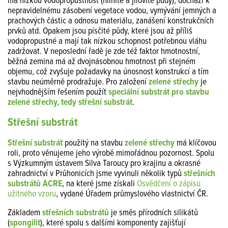
má nízkou vodopropustnost (hlinité a jílovité půdy), dochází k
nepravidelnému zásobení vegetace vodou, vymývání jemných a
prachových částic a odnosu materiálu, zanášení konstrukčních
prvků atd. Opakem jsou písčité půdy, které jsou až příliš
vodopropustné a mají tak nízkou schopnost potřebnou vláhu
zadržovat. V neposlední řadě je zde též faktor hmotnostní,
běžná zemina má až dvojnásobnou hmotnost při stejném
objemu, což zvyšuje požadavky na únosnost konstrukcí a tím
stavbu neúměrně prodražuje. Pro založení
zelené střechy
je
nejvhodnějším řešením použít
speciální substrát pro stavbu
zelené střechy, tedy střešní substrát
.
Střešní substrát
Střešní substrát
použitý na stavbu
zelené střechy
má klíčovou
roli, proto věnujeme jeho výrobě mimořádnou pozornost. Spolu
s Výzkumným ústavem Silva Taroucy pro krajinu a okrasné
zahradnictví v Průhonicích jsme vyvinuli několik typů
střešních
substrátů ACRE
, na které jsme získali
Osvědčení o zápisu
užitného vzoru
, vydané Úřadem průmyslového vlastnictví ČR.
Základem
střešních substrátů
je směs přírodních silikátů
(
spongilit
), které spolu s dalšími komponenty zajišťují