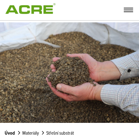
Úvod
Materiály
Střešní substrát