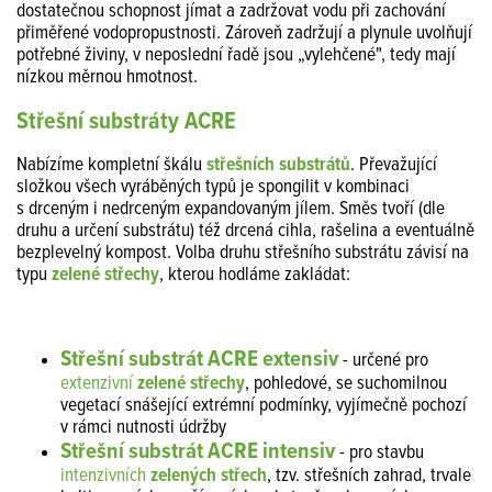
dostatečnou schopnost jímat a zadržovat vodu při zachování
přiměřené vodopropustnosti. Zároveň zadržují a plynule uvolňují
potřebné živiny, v neposlední řadě jsou „vylehčené", tedy mají
nízkou měrnou hmotnost.
Střešní substráty ACRE
Nabízíme kompletní škálu
střešních substrátů
. Převažující
složkou všech vyráběných typů je spongilit v kombinaci
s drceným i nedrceným expandovaným jílem. Směs tvoří (dle
druhu a určení substrátu) též drcená cihla, rašelina a eventuálně
bezplevelný kompost. Volba druhu střešního substrátu závisí na
typu
zelené střechy
, kterou hodláme zakládat:
Střešní substrát ACRE extensiv
- určené pro
extenzivní
zelené střechy
, pohledové, se suchomilnou
vegetací snášející extrémní podmínky, vyjímečně pochozí
v rámci nutnosti údržby
Střešní substrát ACRE intensiv
- pro stavbu
intenzivních
zelených střech
, tzv. střešních zahrad, trvale