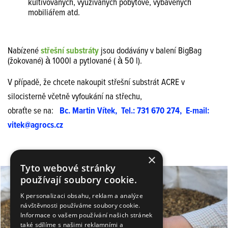
kultivovaných, využívaných pobytově, vybavených
mobiliářem atd.
Nabízené
střešní substráty
jsou dodávány v balení BigBag
(žokované) à 1000l a pytlované ( à 50 l).
V případě, že chcete nakoupit střešní substrát ACRE v
silocisterně včetně vyfoukání na střechu,
obraťte se na:
Bc. Martin Vítek, Tel.: 731 670 274, E-mail:
vitek@agrocs.cz
×
Tyto webové stránky
používají soubory cookie.
K personalizaci obsahu, reklam a analýze
návštěvnosti používáme soubory cookie.
Informace o vašem používání našich stránek
také sdílíme s našimi reklamními a