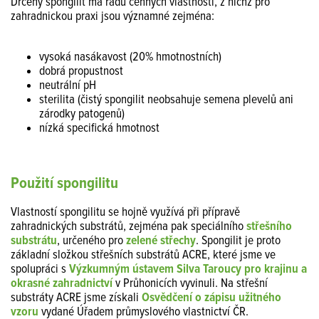
Drcený spongilit má řadu cenných vlastností, z nichž pro
zahradnickou praxi jsou významné zejména:
vysoká nasákavost (20% hmotnostních)
dobrá propustnost
neutrální pH
sterilita (čistý spongilit neobsahuje semena plevelů ani
zárodky patogenů)
nízká specifická hmotnost
Použití spongilitu
Vlastností spongilitu se hojně využívá při přípravě
zahradnických substrátů, zejména pak speciálního
střešního
substrátu
, určeného pro
zelené střechy
. Spongilit je proto
základní složkou střešních substrátů ACRE, které jsme ve
spolupráci s
Výzkumným ústavem Silva Taroucy pro krajinu a
okrasné zahradnictví
v Průhonicích vyvinuli. Na střešní
substráty ACRE jsme získali
Osvědčení o zápisu užitného
vzoru
vydané
Úřadem průmyslového vlastnictví ČR.