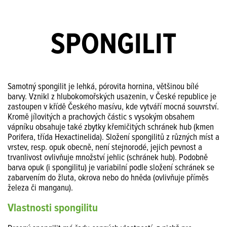
SPONGILIT
Samotný spongilit je lehká, pórovita hornina, většinou bílé
barvy.
Vznikl z
hlubokomořských usazenin, v České republice
je
zastoupen v křídě Českého masívu, kde vytváří mocná souvrství.
Kromě jílovitých a prachových částic s vysokým obsahem
vápníku obsahuje také zbytky křemičitých schránek hub (kmen
Porifera, třída Hexactinelida). Složení spongilitů z různých míst a
vrstev, resp. opuk obecně, není stejnorodé, jejich pevnost a
trvanlivost ovlivňuje množství jehlic (schránek hub). Podobně
barva opuk (i spongilitu) je variabilní podle složení schránek se
zabarvením do žluta, okrova nebo do hněda (ovlivňuje
příměs
železa či manganu)
.
Vlastnosti spongilitu